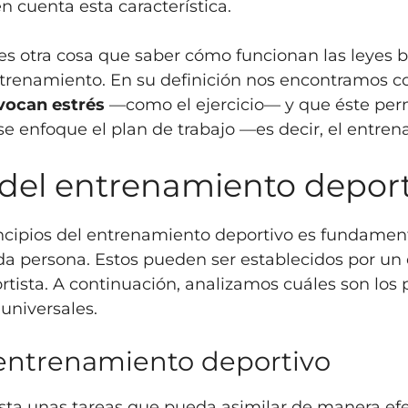
 cuenta esta característica.
es otra cosa que saber cómo funcionan las leyes b
trenamiento. En su definición nos encontramos 
ovocan estrés
—como el ejercicio— y que éste per
 enfoque el plan de trabajo —es decir, el entre
s del entrenamiento depor
incipios del entrenamiento deportivo es fundament
a persona. Estos pueden ser establecidos por un 
rtista. A continuación, analizamos cuáles son los p
universales.
e entrenamiento deportivo
tista unas tareas que pueda asimilar de manera ef