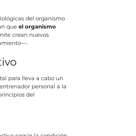
iológicas del organismo
con que
el organismo
mite crean nuevos
namiento—.
tivo
al para lleva a cabo un
entrenador personal a la
rincipios del
ectiva según la condición