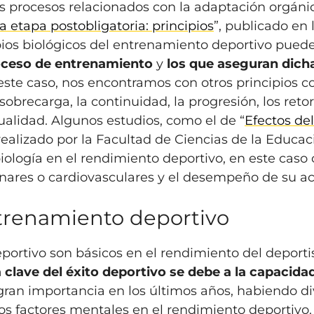
los procesos relacionados con la adaptación orgáni
 etapa postobligatoria: principios
”, publicado en l
ipios biológicos del entrenamiento deportivo pued
oceso
de entrenamiento
y
los que aseguran dich
 este caso, nos encontramos con otros principios 
a sobrecarga, la continuidad, la progresión, los ret
ualidad. Algunos estudios, como el de “
Efectos de
(realizado por la Facultad de Ciencias de la Educa
iología en el rendimiento deportivo, en este caso 
res o cardiovasculares y el desempeño de su act
ntrenamiento deportivo
eportivo son básicos en el rendimiento del depor
a clave del éxito deportivo se debe a la capacid
gran importancia en los últimos años, habiendo di
os factores mentales en el rendimiento deportivo.