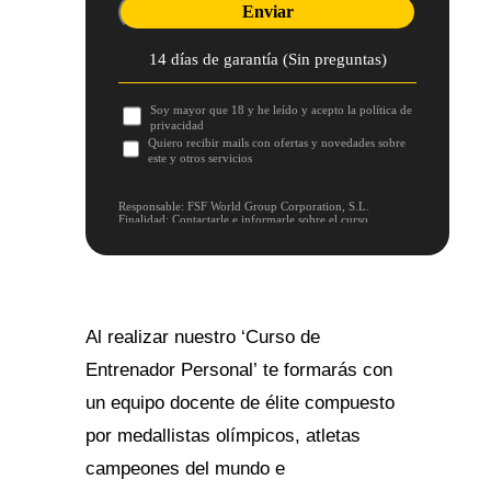
14 días de garantía (Sin preguntas)
Soy mayor que 18 y he leído y acepto la política de
privacidad
Quiero recibir mails con ofertas y novedades sobre
este y otros servicios
Responsable: FSF World Group Corporation, S.L.
Finalidad: Contactarle e informarle sobre el curso.
Legitimación: Finalidad pre-contractual y su
consentimiento expreso mediante la presente solicitud.
Duración: Los datos se eliminan en cuanto se le da la
información, salvo que nos solicite que le contactemos a
futuro.
Derechos: A acceder, rectificar, y suprimir sus datos, y
otros derechos desarrollados en la información adicional:
https://clientes.prodat.es/privacidad/MLG/fivestarsfitness
Al realizar nuestro ‘Curso de
Entrenador Personal’ te formarás con
un equipo docente de élite compuesto
por medallistas olímpicos, atletas
campeones del mundo e