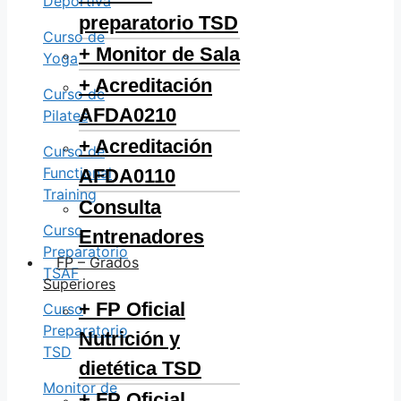
Deportiva
preparatorio TSD
Curso de
+
Monitor de Sala
Yoga
+
Acreditación
Curso de
AFDA0210
Pilates
+
Acreditación
Curso de
Functional
AFDA0110
Training
Consulta
Curso
Entrenadores
Preparatorio
FP – Grados
TSAF
Superiores
+
FP Oficial
Curso
Preparatorio
Nutrición y
TSD
dietética TSD
Monitor de
+
FP Oficial