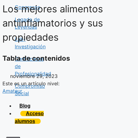
Los mejores alimentos
Congresos
Legado de
antiinflamatorios y sus
Leyendas
propiedades
Lab-
Investigación
Tabla de contenidos
Certificados
de
Profesionalidad
noviembre 29, 2023
Este es un artículo nivel:
Compromiso
Amateur
Social
Blog
Acceso
alumnos