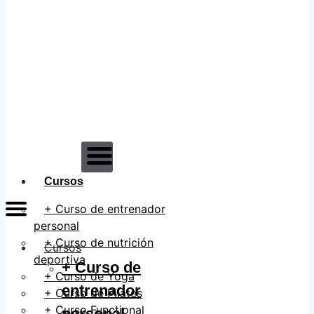
Cursos
Menú
+
Curso de entrenador
personal
+
Curso de nutrición
Cursos
deportiva
+
Curso de
+
Curso de Yoga
entrenador
+
Curso de Pilates
+
Curso Functional
personal