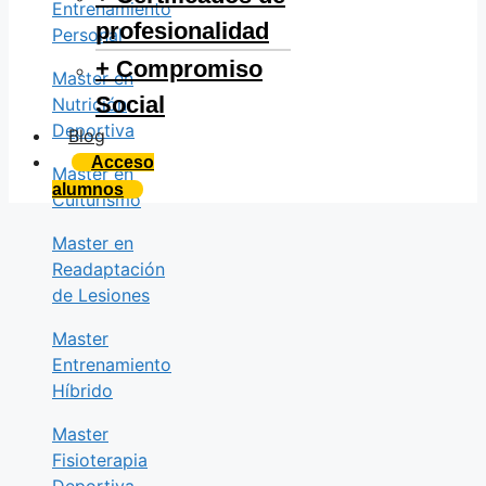
Entrenamiento
profesionalidad
Personal
+
Compromiso
Master en
Social
Nutrición
Deportiva
Blog
Acceso
Master en
alumnos
Culturismo
Master en
Readaptación
de Lesiones
Master
Entrenamiento
Híbrido
Master
Fisioterapia