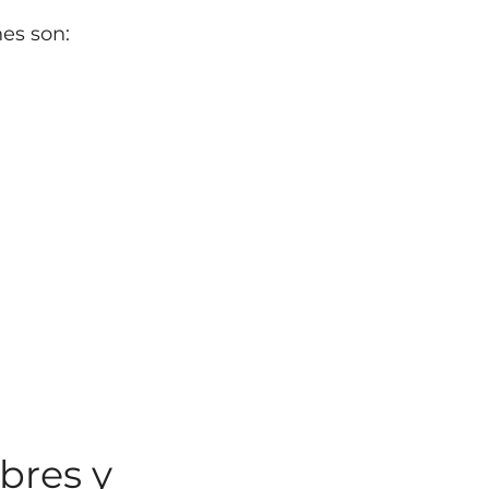
es son:
bres y