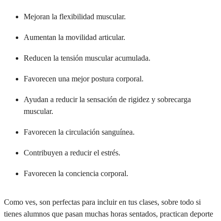
Mejoran la flexibilidad muscular.
Master en
+
Emprendimiento
Aumentan la movilidad articular.
Reducen la tensión muscular acumulada.
Master en
+
Liderazgo
Favorecen una mejor postura corporal.
Ayudan a reducir la sensación de rigidez y sobrecarga
muscular.
Comunidad
Equipo docente
+
Favorecen la circulación sanguínea.
Testimonios
+
Contribuyen a reducir el estrés.
Favorecen la conciencia corporal.
Congresos
+
Como ves, son perfectas para incluir en tus clases, sobre todo si
Legado de
+
tienes alumnos que pasan muchas horas sentados, practican deporte