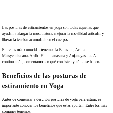
Masters
Master
+
Las posturas de estiramientos en yoga son todas aquellas que
Entrenamiento
ayudan a alargar la musculatura, mejorar la movilidad articular y
Personal
liberar la tensión acumulada en el cuerpo.
Master en
Entre las más conocidas tenemos la Balasana, Ardha
+
Matsyendrasana, Ardha Hanumanasana y Anjaneyasana. A
Nutrición Deportiva
continuación, comentamos en qué consisten y cómo se hacen.
Master en
+
Beneficios de las posturas de
Culturismo
estiramiento en Yoga
Master en
+
Antes de comenzar a describir posturas de yoga para estirar, es
Readaptación de
importante conocer los beneficios que estas aportan. Entre los más
Lesiones
comunes tenemos: