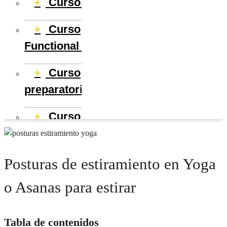
Curso de Pilates
+
Curso
+
Functional Training
Curso
+
preparatorio TSAF
Curso
+
preparatorio TSD
Monitor de Sala
+
Posturas de estiramiento en Yoga
o Asanas para estirar
Acreditación
+
AFDA0210
Tabla de contenidos