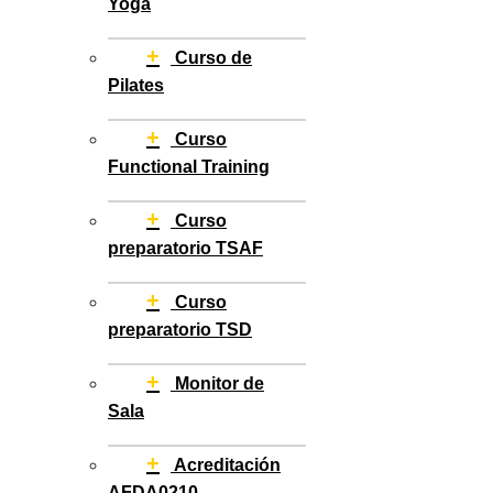
Yoga
+
Curso de
Pilates
+
Curso
Functional Training
+
Curso
preparatorio TSAF
+
Curso
preparatorio TSD
+
Monitor de
Sala
+
Acreditación
AFDA0210