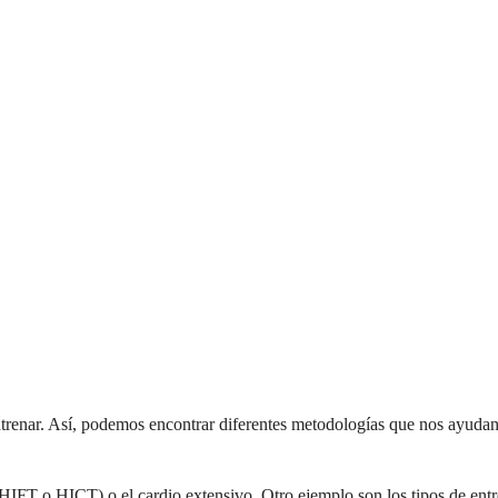
trenar. Así, podemos encontrar diferentes metodologías que nos ayudan 
s HIFT o HICT) o el cardio extensivo. Otro ejemplo son los tipos de ent