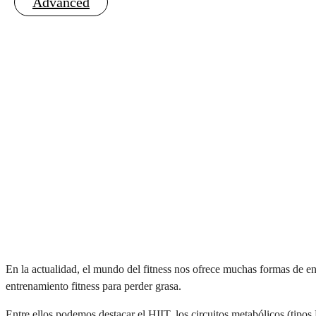
Advanced
En la actualidad, el mundo del fitness nos ofrece muchas formas de en
entrenamiento fitness para perder grasa.
Entre ellos podemos destacar el HIIT, los circuitos metabólicos (tipo