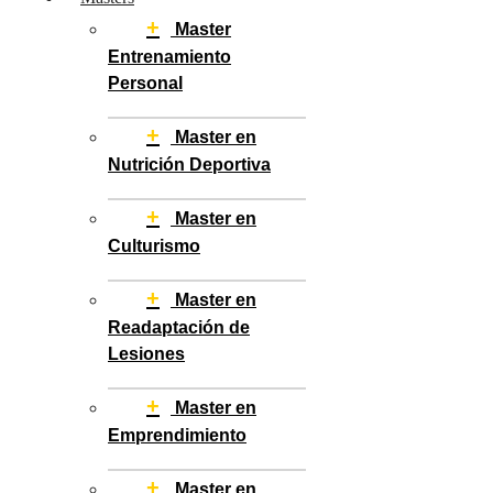
+
Master
Entrenamiento
Personal
+
Master en
Nutrición Deportiva
+
Master en
Culturismo
+
Master en
Readaptación de
Lesiones
+
Master en
Emprendimiento
+
Master en