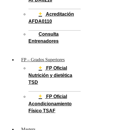
+
Acreditación
AFDA0110
Consulta
Entrenadores
FP – Grados Superiores
+
FP Oficial
Nutrición y dietética
TSD
+
FP Oficial
Acondicionamiento
Físico TSAF
Masters